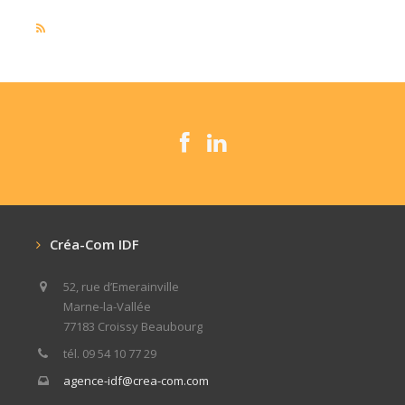
Créa-Com IDF
52, rue d’Emerainville
Marne-la-Vallée
77183 Croissy Beaubourg
tél. 09 54 10 77 29
agence-idf@crea-com.com