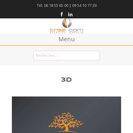
Tél. 06 18 55 65 00 | 09 54 10 77 29
Menu
Accueil
Agence
Créations
3D
Blog